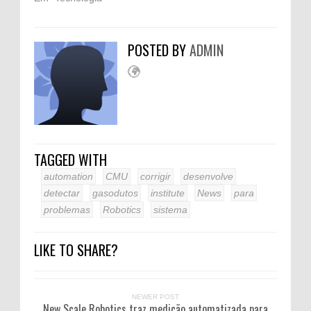
POSTED BY
ADMIN
TAGGED WITH
automation
CMU
corrigir
desenvolve
detectar
gasodutos
institute
News
para
problemas
Robotics
sistema
LIKE TO SHARE?
NEWER POST
New Scale Robotics traz medição automatizada para