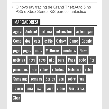
O novo ray tracing de Grand Theft Auto 5 no
PS5 e Xbox Series X/S parece fantástico
MARCADORES!
agora
Android
automa
automation
automação
Como
dos
está
estão
Galaxy
Game
Google
jogo
jogos
mais
Melhores
modelos
News
notícias
nova
novo
não
para
Pass
pode
Por
principais
Pro
robos
robotica
Robotics
robô
Samsung
semana
Series
seu
sobre
sua
Tavern
uma
usar
você
vídeo
Wordpress
Xbox