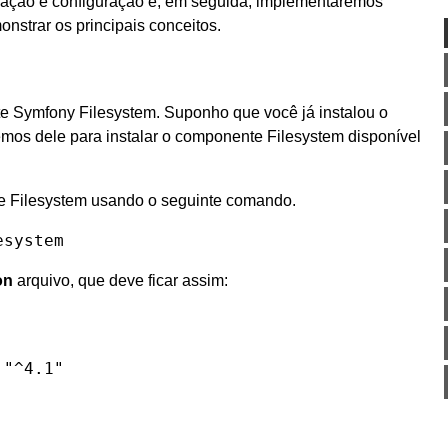
lação e configuração e, em seguida, implementaremos
strar os principais conceitos.
e Symfony Filesystem. Suponho que você já instalou o
mos dele para instalar o componente Filesystem disponível
te Filesystem usando o seguinte comando.
esystem
on
arquivo, que deve ficar assim:
"^4.1"
