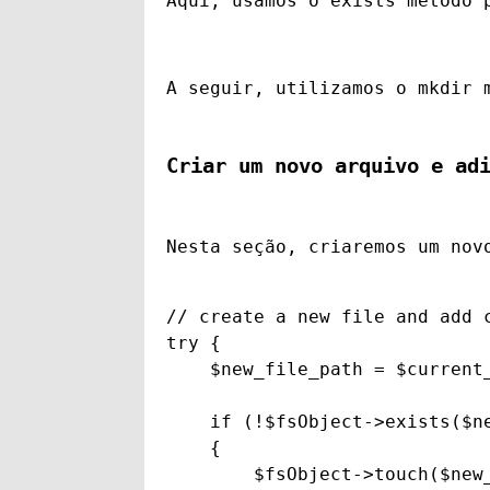
Aqui, usamos o 
exists
 método 
A seguir, utilizamos o 
mkdir
 
Criar um novo arquivo e ad
Nesta seção, criaremos um nov
// create a new file and add c
try {

    $new_file_path = $current_
    if (!$fsObject->exists($ne
    {

        $fsObject->touch($new_