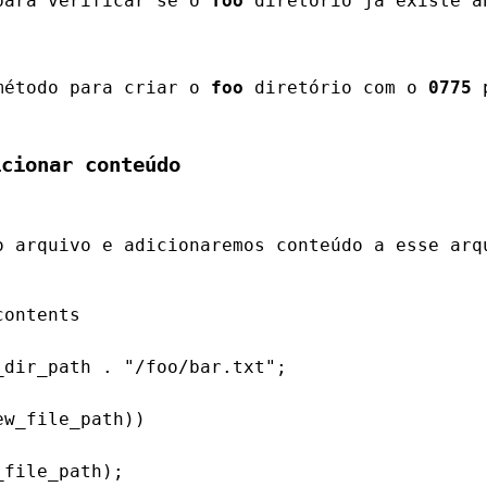
para verificar se o 
foo
 diretório já existe a
método para criar o 
foo
 diretório com o 
0775
 
icionar conteúdo
o arquivo e adicionaremos conteúdo a esse arq
ontents

dir_path . "/foo/bar.txt";

w_file_path))

file_path);
