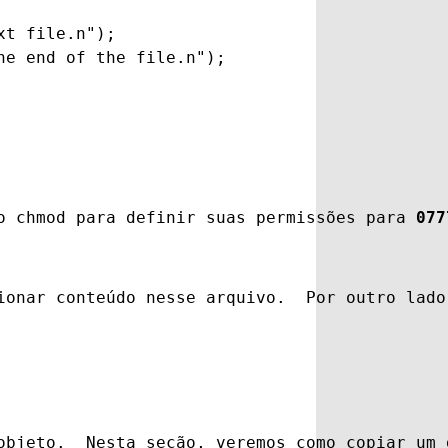
t file.n");

e end of the file.n");

o 
chmod
 para definir suas permissões para 
077
ionar conteúdo nesse arquivo.  Por outro lado
objeto.  Nesta seção, veremos como copiar um 