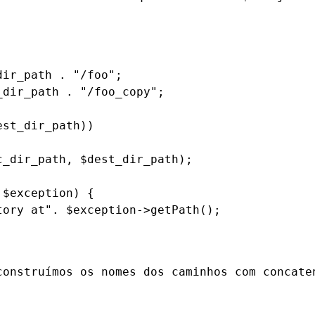
ir_path . "/foo";

dir_path . "/foo_copy";

st_dir_path))

_dir_path, $dest_dir_path);

$exception) {

ory at". $exception->getPath();

construímos os nomes dos caminhos com concate