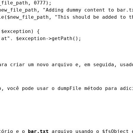
file_path, 0777);

new_file_path, "Adding dummy content to bar.tx
le($new_file_path, "This should be added to th
$exception) {

at". $exception->getPath();

ara criar um novo arquivo e, em seguida, usad
o, você pode usar o 
dumpFile
 método para adic
tório e o 
bar.txt
 arquivo usando o 
$fsObject
 