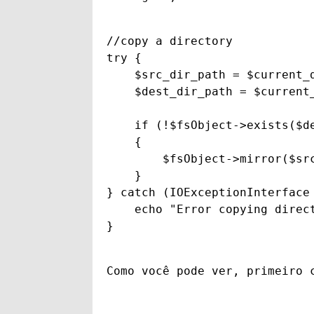
//copy a directory

try {

    $src_dir_path = $current_d
    $dest_dir_path = $current_
    if (!$fsObject->exists($de
    {

        $fsObject->mirror($src
    }

} catch (IOExceptionInterface 
    echo "Error copying direct
}
Como você pode ver, primeiro 