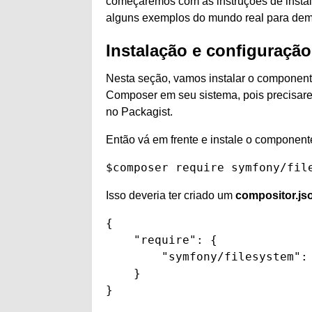
começaremos com as instruções de insta
alguns exemplos do mundo real para demon
Instalação e configuração
Nesta seção, vamos instalar o component
Composer em seu sistema, pois precisare
no Packagist.
Então vá em frente e instale o componen
$composer require symfony/fil
Isso deveria ter criado um
compositor.js
{

    "require": {

        "symfony/filesystem": 
    }

}