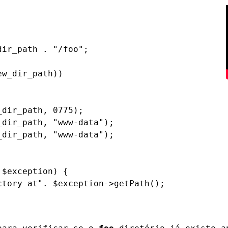
ir_path . "/foo";

w_dir_path))

dir_path, 0775);

dir_path, "www-data");

dir_path, "www-data");

$exception) {

tory at". $exception->getPath();
