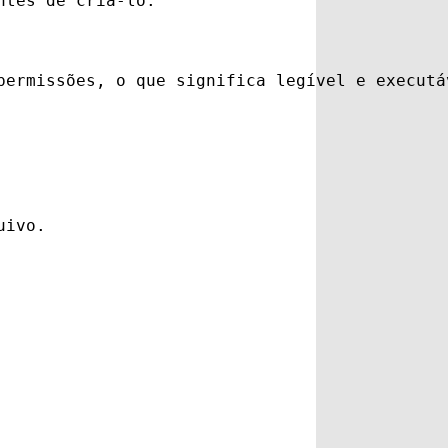
ntes de criá-lo.
permissões, o que significa legível e executá
uivo.