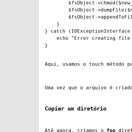
        $fsObject->chmod($new_
        $fsObject->dumpFile($
        $fsObject->appendToFi
    }

} catch (IOExceptionInterface 
    echo "Error creating file 
}
Aqui, usamos o 
touch
 método p
Uma vez que o arquivo é criad
Copiar um diretório
Até agora, criamos o 
foo
 dire