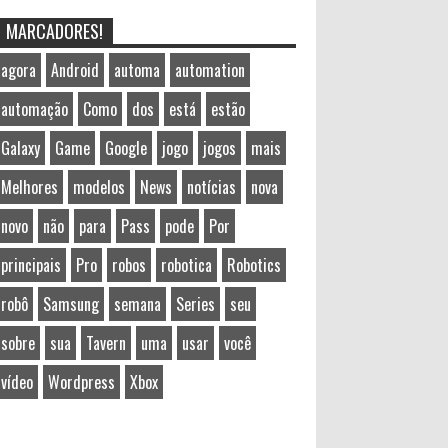
MARCADORES!
agora
Android
automa
automation
automação
Como
dos
está
estão
Galaxy
Game
Google
jogo
jogos
mais
Melhores
modelos
News
notícias
nova
novo
não
para
Pass
pode
Por
principais
Pro
robos
robotica
Robotics
robô
Samsung
semana
Series
seu
sobre
sua
Tavern
uma
usar
você
vídeo
Wordpress
Xbox