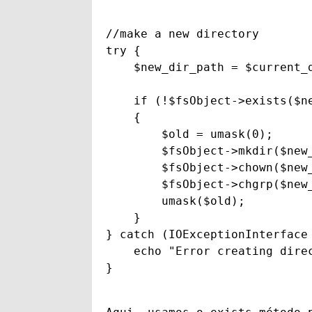
//make a new directory

try {

    $new_dir_path = $current_d
    if (!$fsObject->exists($ne
    {

        $old = umask(0);

        $fsObject->mkdir($new_
        $fsObject->chown($new_
        $fsObject->chgrp($new_
        umask($old);

    }

} catch (IOExceptionInterface 
    echo "Error creating direc
}