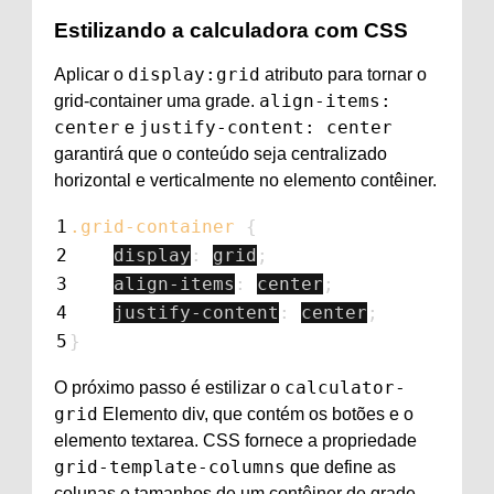
Estilizando a calculadora com CSS
display:grid
Aplicar o
atributo para tornar o
align-items:
grid-container uma grade.
center
justify-content: center
e
garantirá que o conteúdo seja centralizado
horizontal e verticalmente no elemento contêiner.
1
.grid-container
{
2
display
:
grid
;
3
align-items
:
center
;
4
justify-content
:
center
;
5
}
calculator-
O próximo passo é estilizar o
grid
Elemento div, que contém os botões e o
elemento textarea. CSS fornece a propriedade
grid-template-columns
que define as
colunas e tamanhos de um contêiner de grade.