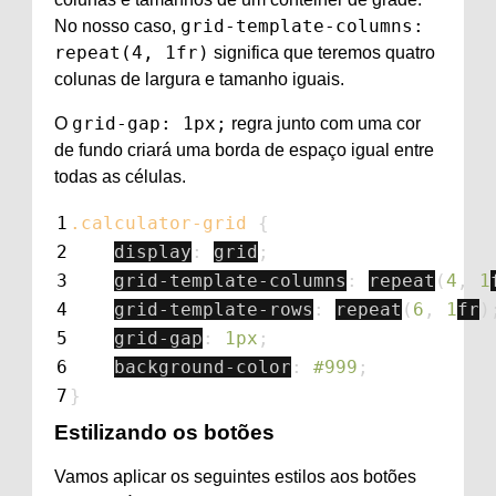
grid-template-columns:
No nosso caso,
repeat(4, 1fr)
significa que teremos quatro
colunas de largura e tamanho iguais.
grid-gap: 1px;
O
regra junto com uma cor
de fundo criará uma borda de espaço igual entre
todas as células.
1
.calculator-grid
{
2
display
:
grid
;
3
grid-template-columns
:
repeat
(
4
,
1
4
grid-template-rows
:
repeat
(
6
,
1
fr
)
5
grid-gap
:
1px
;
6
background-color
:
#999
;
7
}
Estilizando os botões
Vamos aplicar os seguintes estilos aos botões