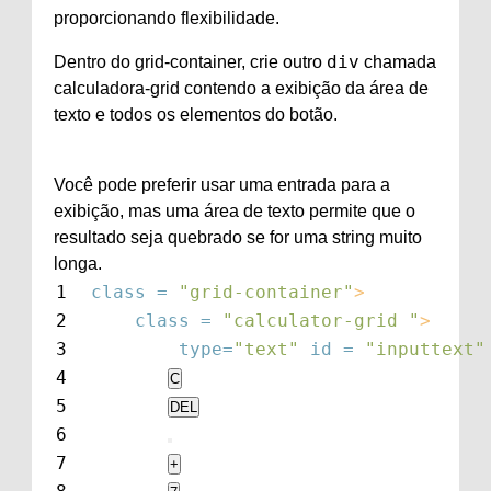
proporcionando flexibilidade.
div
Dentro do grid-container, crie outro
chamada
calculadora-grid contendo a exibição da área de
texto e todos os elementos do botão.
Você pode preferir usar uma entrada para a
exibição, mas uma área de texto permite que o
resultado seja quebrado se for uma string muito
longa.
1
class = 
"grid-container"
>
2
class = 
"calculator-grid "
>
3
type=
"text"
id = 
"inputtext"
4
C
5
DEL
6
7
+