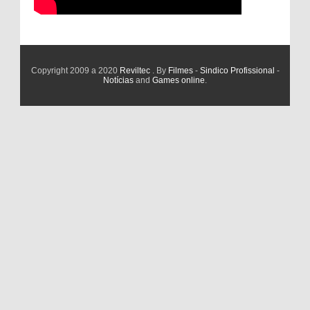
Copyright 2009 a 2020
Reviltec
. By
Filmes
-
Sindico Profissional
-
Notícias
and
Games online
.