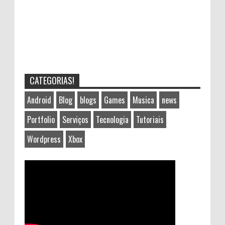
CATEGORIAS!
Android
Blog
blogs
Games
Musica
news
Portfolio
Serviços
Tecnologia
Tutoriais
Wordpress
Xbox