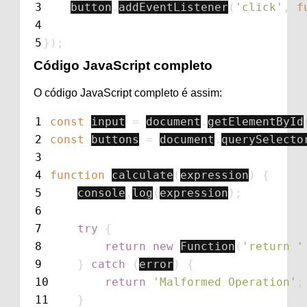
3
button
.
addEventListener
(
'
click
'
,
f
4
5
});
Código JavaScript completo
O código JavaScript completo é assim:
1
const
input
=
document
.
getElementById
2
const
buttons
=
document
.
querySelecto
3
4
function
calculate
(
expression
)
{
5
console
.
log
(
expression
);
6
7
try
{
8
return
new
Function
(
'
return 
'
9
}
catch
(
error
)
{
10
return
'
Malformed Operation
'
;
11
}