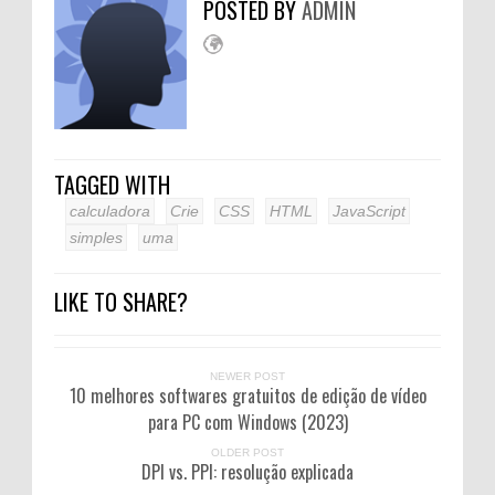
POSTED BY
ADMIN
TAGGED WITH
calculadora
Crie
CSS
HTML
JavaScript
simples
uma
LIKE TO SHARE?
NEWER POST
10 melhores softwares gratuitos de edição de vídeo
para PC com Windows (2023)
OLDER POST
DPI vs. PPI: resolução explicada