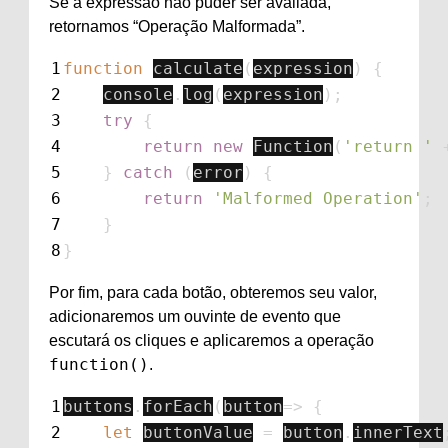
Se a expressão não puder ser avaliada,
retornamos “Operação Malformada”.
1
function
calculate
(
expression
)
{
2
console
.
log
(
expression
);
3
try
{
4
return
new
Function
(
'
return 
'
5
}
catch
(
error
)
{
6
return
'
Malformed Operation
'
;
7
}
8
}
Por fim, para cada botão, obteremos seu valor,
adicionaremos um ouvinte de evento que
escutará os cliques e aplicaremos a operação
function()
.
1
buttons
.
forEach
(
button
=>
{
2
let
buttonValue
=
button
.
innerText