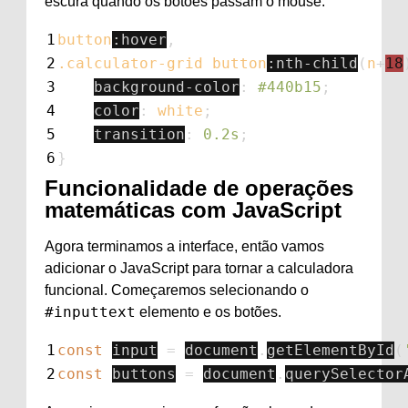
escura quando os botões passam o mouse.
1
button
:hover
,
2
.calculator-grid
button
:nth-child
(
n
+
18
3
background-color
:
#440b15
;
4
color
:
white
;
5
transition
:
0.2s
;
6
}
Funcionalidade de operações
matemáticas com JavaScript
Agora terminamos a interface, então vamos
adicionar o JavaScript para tornar a calculadora
funcional. Começaremos selecionando o
#inputtext
elemento e os botões.
1
const
input
=
document
.
getElementById
(
2
const
buttons
=
document
.
querySelector