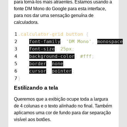
para torná-los mais atraentes. Estamos usando a
fonte DM Mono do Google para esta interface,
para nos dar uma sensação genuína de
calculadora.
1
.calculator-grid
button
{
2
font-family
:
'DM Mono'
,
monospace
;
3
font-size
:
25px
;
4
background-color
:
#fff
;
5
border
:
none
;
6
cursor
:
pointer
;
7
}
Estilizando a tela
Queremos que a exibição ocupe toda a largura
de 4 colunas e o texto alinhado no final. Também
aplicamos uma cor de fundo para dar separação
visível aos botões.