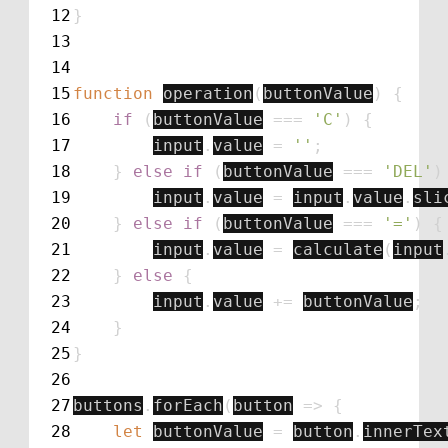
12
}
13
14
15
function
operation
(
buttonValue
)
{
16
if
(
buttonValue
===
'
C
'
)
{
17
input
.
value
=
''
;
18
}
else
if
(
buttonValue
===
'
DEL
'
)
19
input
.
value
=
input
.
value
.
sli
20
}
else
if
(
buttonValue
===
'
=
'
)
{
21
input
.
value
=
calculate
(
input
22
}
else
{
23
input
.
value
+=
buttonValue
;
24
}
25
}
26
27
buttons
.
forEach
(
button
=>
{
28
let
buttonValue
=
button
.
innerTex