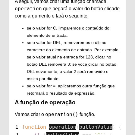
A seguir, vamos criar uma função chamada
operation
que pegará o valor do botão clicado
como argumento e fará o seguinte:
se o valor for C, limparemos o conteúdo do
elemento de entrada.
se o valor for DEL, removeremos o último
caractere do elemento de entrada. Por exemplo,
se o valor atual na entrada for 123, clicar no
botão DEL removerá 3; se você clicar no botão
DEL novamente, o valor 2 será removido e
assim por diante.
se o valor for =, aplicaremos outra função que
retornará o resultado da expressão.
A função de operação
operation()
Vamos criar o
função.
1
function
operation
(
buttonValue
)
{
2
if
(
buttonValue
===
'
C
'
)
{