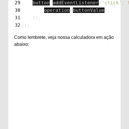
29
button
.
addEventListener
(
'
click
'
,
30
operation
(
buttonValue
);
31
});
32
});
Como lembrete, veja nossa calculadora em ação
abaixo: