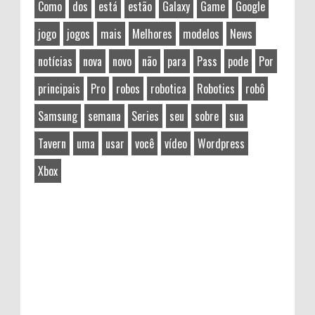
Como
dos
está
estão
Galaxy
Game
Google
jogo
jogos
mais
Melhores
modelos
News
notícias
nova
novo
não
para
Pass
pode
Por
principais
Pro
robos
robotica
Robotics
robô
Samsung
semana
Series
seu
sobre
sua
Tavern
uma
usar
você
vídeo
Wordpress
Xbox