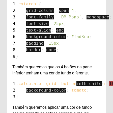
1
textarea
{
2
grid-column
:
span
4
;
3
font-family
:
'DM Mono'
,
monospace
;
4
font-size
:
25px
;
5
text-align
:
end
;
6
background-color
:
#fad3cb
;
7
padding
:
15px
;
8
border
:
none
;
9
}
Também queremos que os 4 botões na parte
inferior tenham uma cor de fundo diferente.
1
.calculator-grid
button
:nth-child
(
n
+
1
2
background-color
:
tomato
;
3
}
Também queremos aplicar uma cor de fundo