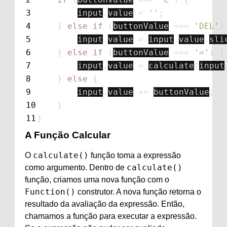
3
input
.
value
=
''
;
4
}
else
if
(
buttonValue
===
'
DEL
'
)
5
input
.
value
=
input
.
value
.
sli
6
}
else
if
(
buttonValue
===
'
=
'
)
{
7
input
.
value
=
calculate
(
input
8
}
else
{
9
input
.
value
+=
buttonValue
;
10
}
11
}
A Função Calcular
calculate()
O
função toma a expressão
calculate()
como argumento. Dentro de
função, criamos uma nova função com o
Function()
construtor. A nova função retorna o
resultado da avaliação da expressão. Então,
chamamos a função para executar a expressão.