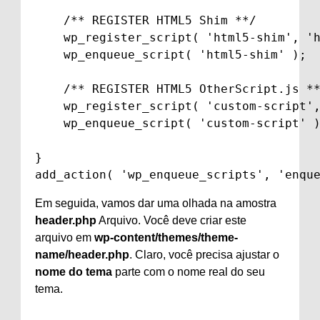
    /** REGISTER HTML5 Shim **/

    wp_register_script( 'html5-shim', 'h
    wp_enqueue_script( 'html5-shim' );

    /** REGISTER HTML5 OtherScript.js **
    wp_register_script( 'custom-script',
    wp_enqueue_script( 'custom-script' )
}

add_action( 'wp_enqueue_scripts', 'enqu
Em seguida, vamos dar uma olhada na amostra
header.php
Arquivo. Você deve criar este
arquivo em
wp-content/themes/theme-
name/header.php
.
Claro, você precisa ajustar o
nome do tema
parte com o nome real do seu
tema.