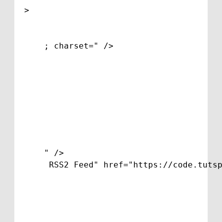
>

; charset=
" />

" />

 RSS2 Feed" href="https://code.tuts