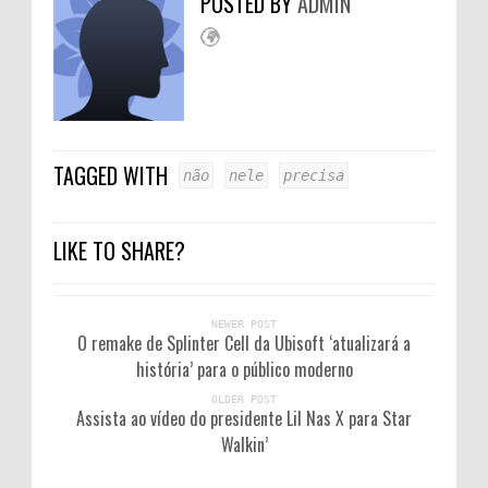
POSTED BY
ADMIN
TAGGED WITH
não
nele
precisa
LIKE TO SHARE?
NEWER POST
O remake de Splinter Cell da Ubisoft ‘atualizará a
história’ para o público moderno
OLDER POST
Assista ao vídeo do presidente Lil Nas X para Star
Walkin’