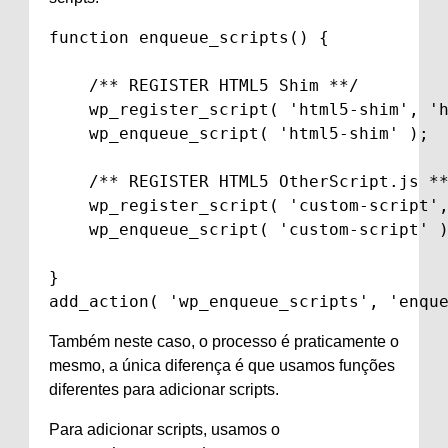
function enqueue_scripts() {

    /** REGISTER HTML5 Shim **/

    wp_register_script( 'html5-shim', 'h
    wp_enqueue_script( 'html5-shim' );

    /** REGISTER HTML5 OtherScript.js **
    wp_register_script( 'custom-script',
    wp_enqueue_script( 'custom-script' )
}

add_action( 'wp_enqueue_scripts', 'enqu
Também neste caso, o processo é praticamente o
mesmo, a única diferença é que usamos funções
diferentes para adicionar scripts.
Para adicionar scripts, usamos o