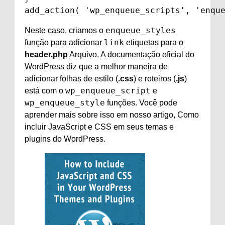
add_action( 'wp_enqueue_scripts', 'enqu
enqueue_styles
Neste caso, criamos o
link
função para adicionar
etiquetas para o
header.php
Arquivo. A documentação oficial do
WordPress diz que a melhor maneira de
adicionar folhas de estilo (
.css
) e roteiros (
.js
)
wp_enqueue_script
está com o
e
wp_enqueue_style
funções. Você pode
aprender mais sobre isso em nosso artigo, Como
incluir JavaScript e CSS em seus temas e
plugins do WordPress.