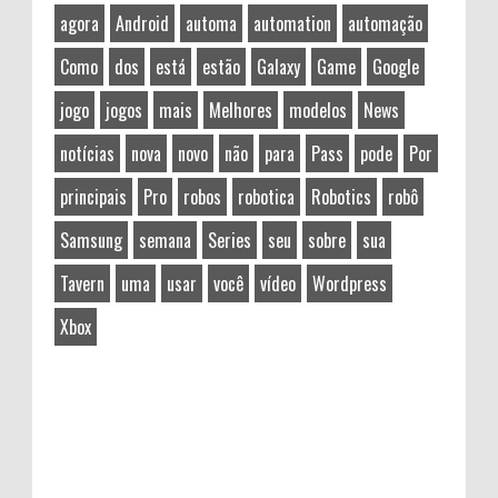
agora
Android
automa
automation
automação
Como
dos
está
estão
Galaxy
Game
Google
jogo
jogos
mais
Melhores
modelos
News
notícias
nova
novo
não
para
Pass
pode
Por
principais
Pro
robos
robotica
Robotics
robô
Samsung
semana
Series
seu
sobre
sua
Tavern
uma
usar
você
vídeo
Wordpress
Xbox