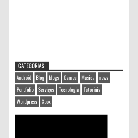
CATEGORIAS!
Android
Blog
blogs
Games
Musica
news
Portfolio
Serviços
Tecnologia
Tutoriais
Wordpress
Xbox