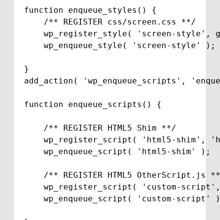
function enqueue_styles() {

    /** REGISTER css/screen.css **/

    wp_register_style( 'screen-style', g
    wp_enqueue_style( 'screen-style' );

}

add_action( 'wp_enqueue_scripts', 'enque
function enqueue_scripts() {

    /** REGISTER HTML5 Shim **/

    wp_register_script( 'html5-shim', 'h
    wp_enqueue_script( 'html5-shim' );

    /** REGISTER HTML5 OtherScript.js **
    wp_register_script( 'custom-script',
    wp_enqueue_script( 'custom-script' )