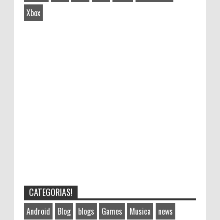
Xbox
CATEGORIAS!
Android
Blog
blogs
Games
Musica
news