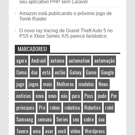
seu aplicativo PHP sem Laravel
Amazon está publicando o próximo jogo de
Tomb Raider
O novo ray tracing de Grand Theft Auto 5 no
PS5 e Xbox Series X/S parece fantástico
MARCADORES!
agora
Android
automa
automation
automação
Como
dos
está
estão
Galaxy
Game
Google
jogo
jogos
mais
Melhores
modelos
News
notícias
nova
novo
não
para
Pass
pode
Por
principais
Pro
robos
robotica
Robotics
robô
Samsung
semana
Series
seu
sobre
sua
Tavern
uma
usar
você
vídeo
Wordpress