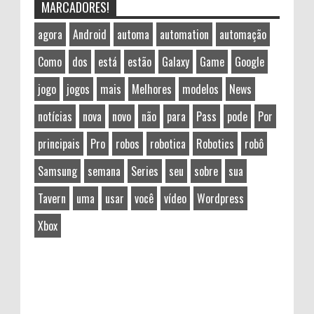
MARCADORES!
agora
Android
automa
automation
automação
Como
dos
está
estão
Galaxy
Game
Google
jogo
jogos
mais
Melhores
modelos
News
notícias
nova
novo
não
para
Pass
pode
Por
principais
Pro
robos
robotica
Robotics
robô
Samsung
semana
Series
seu
sobre
sua
Tavern
uma
usar
você
vídeo
Wordpress
Xbox