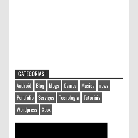
CATEGORIAS!
Android
Blog
blogs
Games
Musica
news
Portfolio
Serviços
Tecnologia
Tutoriais
Wordpress
Xbox