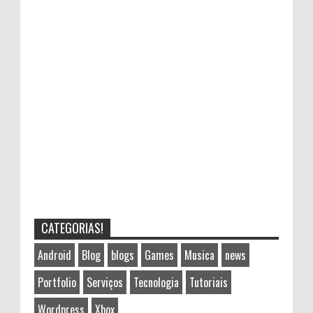
CATEGORIAS!
Android
Blog
blogs
Games
Musica
news
Portfolio
Serviços
Tecnologia
Tutoriais
Wordpress
Xbox