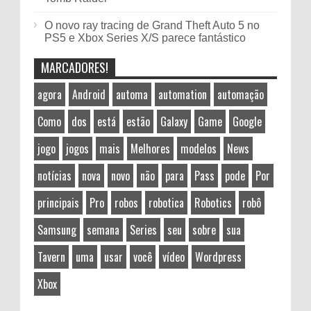
O novo ray tracing de Grand Theft Auto 5 no
PS5 e Xbox Series X/S parece fantástico
MARCADORES!
agora
Android
automa
automation
automação
Como
dos
está
estão
Galaxy
Game
Google
jogo
jogos
mais
Melhores
modelos
News
notícias
nova
novo
não
para
Pass
pode
Por
principais
Pro
robos
robotica
Robotics
robô
Samsung
semana
Series
seu
sobre
sua
Tavern
uma
usar
você
vídeo
Wordpress
Xbox