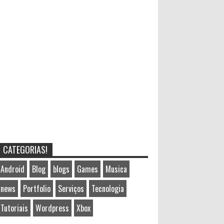
CATEGORIAS!
Android
Blog
blogs
Games
Musica
news
Portfolio
Serviços
Tecnologia
Tutoriais
Wordpress
Xbox