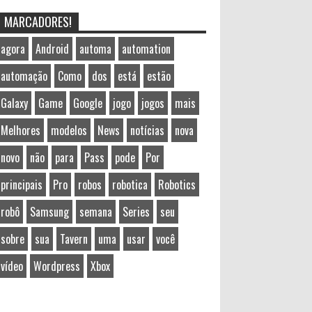
MARCADORES!
agora
Android
automa
automation
automação
Como
dos
está
estão
Galaxy
Game
Google
jogo
jogos
mais
Melhores
modelos
News
notícias
nova
novo
não
para
Pass
pode
Por
principais
Pro
robos
robotica
Robotics
robô
Samsung
semana
Series
seu
sobre
sua
Tavern
uma
usar
você
vídeo
Wordpress
Xbox