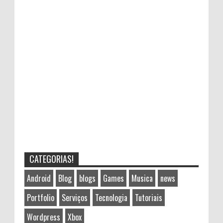
CATEGORIAS!
Android
Blog
blogs
Games
Musica
news
Portfolio
Serviços
Tecnologia
Tutoriais
Wordpress
Xbox