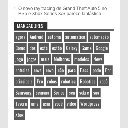
O novo ray tracing de Grand Theft Auto 5 no
PS5 e Xbox Series X/S parece fantástico
MARCADORES!
agora
Android
automa
automation
automação
Como
dos
está
estão
Galaxy
Game
Google
jogo
jogos
mais
Melhores
modelos
News
notícias
nova
novo
não
para
Pass
pode
Por
principais
Pro
robos
robotica
Robotics
robô
Samsung
semana
Series
seu
sobre
sua
Tavern
uma
usar
você
vídeo
Wordpress
Xbox