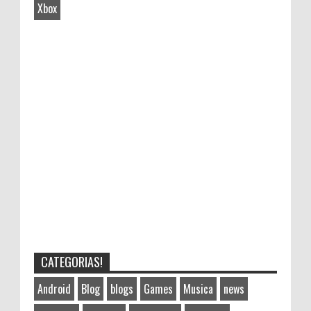
Xbox
CATEGORIAS!
Android
Blog
blogs
Games
Musica
news