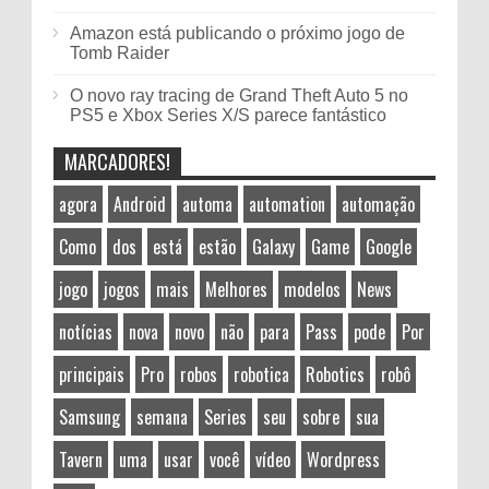
Amazon está publicando o próximo jogo de
Tomb Raider
O novo ray tracing de Grand Theft Auto 5 no
PS5 e Xbox Series X/S parece fantástico
MARCADORES!
agora
Android
automa
automation
automação
Como
dos
está
estão
Galaxy
Game
Google
jogo
jogos
mais
Melhores
modelos
News
notícias
nova
novo
não
para
Pass
pode
Por
principais
Pro
robos
robotica
Robotics
robô
Samsung
semana
Series
seu
sobre
sua
Tavern
uma
usar
você
vídeo
Wordpress