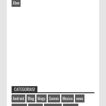
Xbox
CATEGORIAS!
Android
Blog
blogs
Games
Musica
news