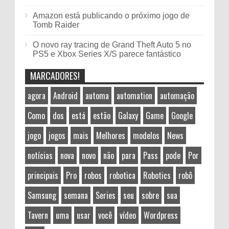
Amazon está publicando o próximo jogo de
Tomb Raider
O novo ray tracing de Grand Theft Auto 5 no
PS5 e Xbox Series X/S parece fantástico
MARCADORES!
agora
Android
automa
automation
automação
Como
dos
está
estão
Galaxy
Game
Google
jogo
jogos
mais
Melhores
modelos
News
notícias
nova
novo
não
para
Pass
pode
Por
principais
Pro
robos
robotica
Robotics
robô
Samsung
semana
Series
seu
sobre
sua
Tavern
uma
usar
você
vídeo
Wordpress