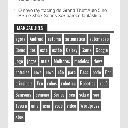
O novo ray tracing de Grand Theft Auto 5 no
PS5 e Xbox Series X/S parece fantástico
MARCADORES!
agora
Android
automa
automation
automação
Como
dos
está
estão
Galaxy
Game
Google
jogo
jogos
mais
Melhores
modelos
News
notícias
nova
novo
não
para
Pass
pode
Por
principais
Pro
robos
robotica
Robotics
robô
Samsung
semana
Series
seu
sobre
sua
Tavern
uma
usar
você
vídeo
Wordpress
Xbox