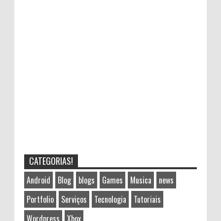
CATEGORIAS!
Android
Blog
blogs
Games
Musica
news
Portfolio
Serviços
Tecnologia
Tutoriais
Wordpress
Xbox