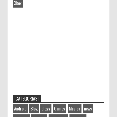
Xbox
CATEGORIAS!
Android
Blog
blogs
Games
Musica
news