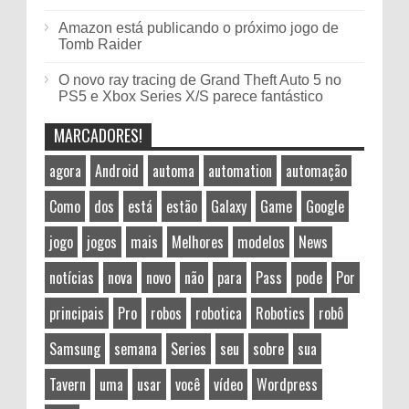
Amazon está publicando o próximo jogo de
Tomb Raider
O novo ray tracing de Grand Theft Auto 5 no
PS5 e Xbox Series X/S parece fantástico
MARCADORES!
agora
Android
automa
automation
automação
Como
dos
está
estão
Galaxy
Game
Google
jogo
jogos
mais
Melhores
modelos
News
notícias
nova
novo
não
para
Pass
pode
Por
principais
Pro
robos
robotica
Robotics
robô
Samsung
semana
Series
seu
sobre
sua
Tavern
uma
usar
você
vídeo
Wordpress