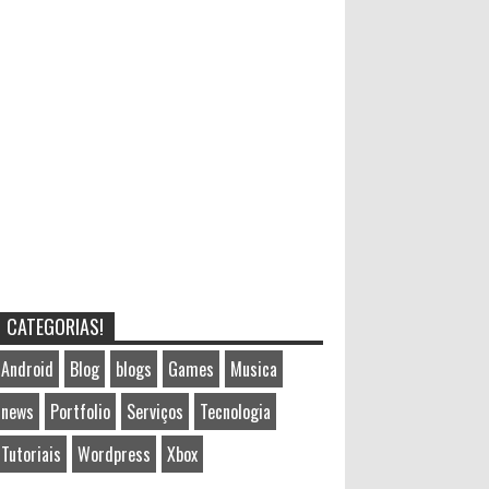
CATEGORIAS!
Android
Blog
blogs
Games
Musica
news
Portfolio
Serviços
Tecnologia
Tutoriais
Wordpress
Xbox