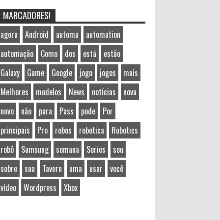
MARCADORES!
agora
Android
automa
automation
automação
Como
dos
está
estão
Galaxy
Game
Google
jogo
jogos
mais
Melhores
modelos
News
notícias
nova
novo
não
para
Pass
pode
Por
principais
Pro
robos
robotica
Robotics
robô
Samsung
semana
Series
seu
sobre
sua
Tavern
uma
usar
você
vídeo
Wordpress
Xbox