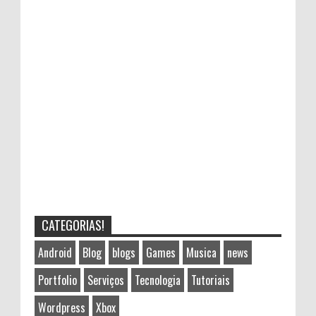
CATEGORIAS!
Android
Blog
blogs
Games
Musica
news
Portfolio
Serviços
Tecnologia
Tutoriais
Wordpress
Xbox