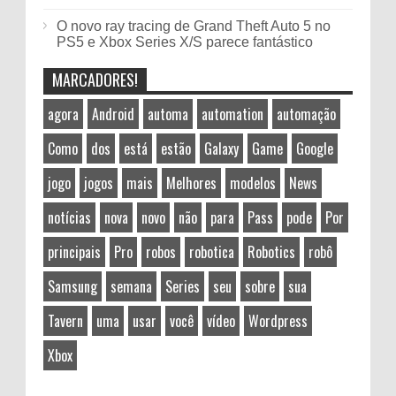
O novo ray tracing de Grand Theft Auto 5 no
PS5 e Xbox Series X/S parece fantástico
MARCADORES!
agora
Android
automa
automation
automação
Como
dos
está
estão
Galaxy
Game
Google
jogo
jogos
mais
Melhores
modelos
News
notícias
nova
novo
não
para
Pass
pode
Por
principais
Pro
robos
robotica
Robotics
robô
Samsung
semana
Series
seu
sobre
sua
Tavern
uma
usar
você
vídeo
Wordpress
Xbox