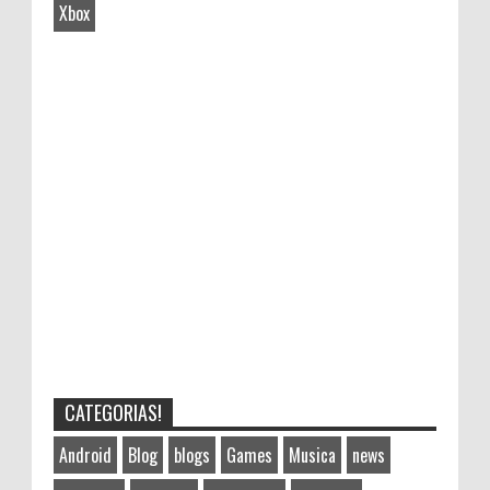
Xbox
CATEGORIAS!
Android
Blog
blogs
Games
Musica
news