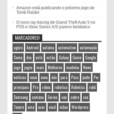
Amazon está publicando o próximo jogo de
Tomb Raider
O novo ray tracing de Grand Theft Auto 5 no
PS5 e Xbox Series X/S parece fantástico
MARCADORES!
agora
Android
automa
automation
automação
Como
dos
está
estão
Galaxy
Game
Google
jogo
jogos
mais
Melhores
modelos
News
notícias
nova
novo
não
para
Pass
pode
Por
principais
Pro
robos
robotica
Robotics
robô
Samsung
semana
Series
seu
sobre
sua
Tavern
uma
usar
você
vídeo
Wordpress