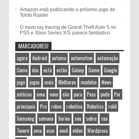
Amazon está publicando o próximo jogo de
Tomb Raider
O novo ray tracing de Grand Theft Auto 5 no
PS5 e Xbox Series X/S parece fantástico
MARCADORES!
agora
Android
automa
automation
automação
Como
dos
está
estão
Galaxy
Game
Google
jogo
jogos
mais
Melhores
modelos
News
notícias
nova
novo
não
para
Pass
pode
Por
principais
Pro
robos
robotica
Robotics
robô
Samsung
semana
Series
seu
sobre
sua
Tavern
uma
usar
você
vídeo
Wordpress