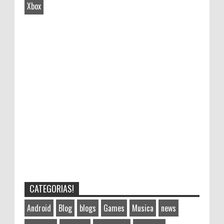
Xbox
CATEGORIAS!
Android
Blog
blogs
Games
Musica
news