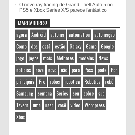
O novo ray tracing de Grand Theft Auto 5 no
PS5 e Xbox Series X/S parece fantástico
MARCADORES!
agora
Android
automa
automation
automação
Como
dos
está
estão
Galaxy
Game
Google
jogo
jogos
mais
Melhores
modelos
News
notícias
nova
novo
não
para
Pass
pode
Por
principais
Pro
robos
robotica
Robotics
robô
Samsung
semana
Series
seu
sobre
sua
Tavern
uma
usar
você
vídeo
Wordpress
Xbox