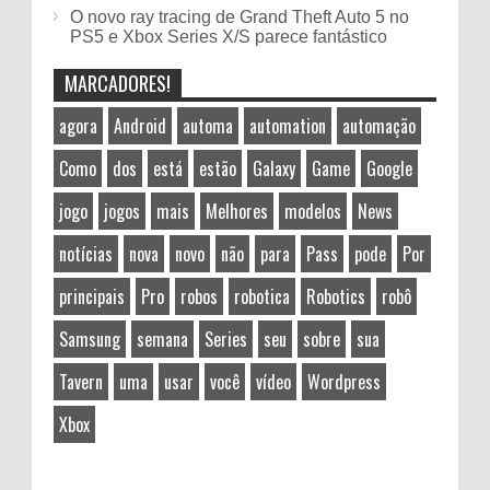
O novo ray tracing de Grand Theft Auto 5 no
PS5 e Xbox Series X/S parece fantástico
MARCADORES!
agora
Android
automa
automation
automação
Como
dos
está
estão
Galaxy
Game
Google
jogo
jogos
mais
Melhores
modelos
News
notícias
nova
novo
não
para
Pass
pode
Por
principais
Pro
robos
robotica
Robotics
robô
Samsung
semana
Series
seu
sobre
sua
Tavern
uma
usar
você
vídeo
Wordpress
Xbox