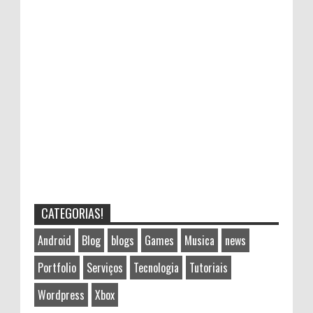
CATEGORIAS!
Android
Blog
blogs
Games
Musica
news
Portfolio
Serviços
Tecnologia
Tutoriais
Wordpress
Xbox