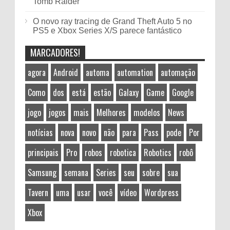
Tomb Raider
O novo ray tracing de Grand Theft Auto 5 no
PS5 e Xbox Series X/S parece fantástico
MARCADORES!
agora
Android
automa
automation
automação
Como
dos
está
estão
Galaxy
Game
Google
jogo
jogos
mais
Melhores
modelos
News
notícias
nova
novo
não
para
Pass
pode
Por
principais
Pro
robos
robotica
Robotics
robô
Samsung
semana
Series
seu
sobre
sua
Tavern
uma
usar
você
vídeo
Wordpress
Xbox