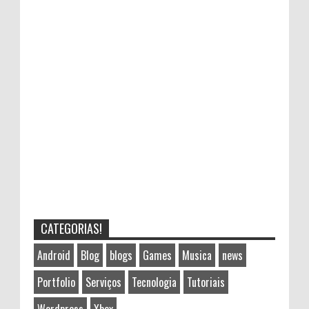
CATEGORIAS!
Android
Blog
blogs
Games
Musica
news
Portfolio
Serviços
Tecnologia
Tutoriais
Wordpress
Xbox