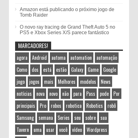
Amazon está publicando o próximo jogo de
Tomb Raider
O novo ray tracing de Grand Theft Auto 5 no
PS5 e Xbox Series X/S parece fantástico
MARCADORES!
agora
Android
automa
automation
automação
Como
dos
está
estão
Galaxy
Game
Google
jogo
jogos
mais
Melhores
modelos
News
notícias
nova
novo
não
para
Pass
pode
Por
principais
Pro
robos
robotica
Robotics
robô
Samsung
semana
Series
seu
sobre
sua
Tavern
uma
usar
você
vídeo
Wordpress