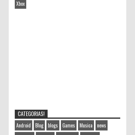
Xbox
CATEGORIAS!
Android
Blog
blogs
Games
Musica
news