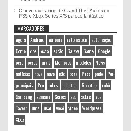
O novo ray tracing de Grand Theft Auto 5 no
PS5 e Xbox Series X/S parece fantástico
MARCADORES!
agora
Android
automa
automation
automação
Como
dos
está
estão
Galaxy
Game
Google
jogo
jogos
mais
Melhores
modelos
News
notícias
nova
novo
não
para
Pass
pode
Por
principais
Pro
robos
robotica
Robotics
robô
Samsung
semana
Series
seu
sobre
sua
Tavern
uma
usar
você
vídeo
Wordpress
Xbox