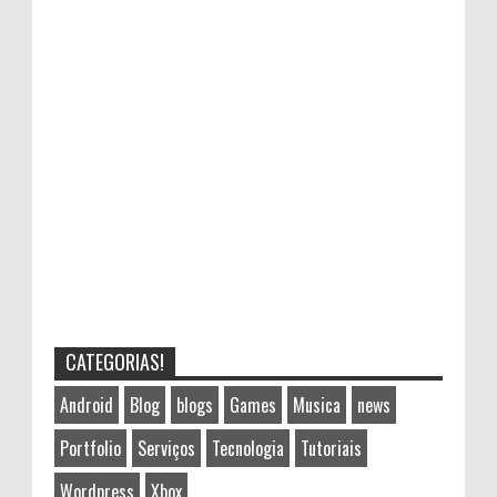
CATEGORIAS!
Android
Blog
blogs
Games
Musica
news
Portfolio
Serviços
Tecnologia
Tutoriais
Wordpress
Xbox