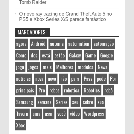
Tomb Raider
O novo ray tracing de Grand Theft Auto 5 no
PS5 e Xbox Series X/S parece fantástico
MARCADORES!
agora
Android
automa
automation
automação
Como
dos
está
estão
Galaxy
Game
Google
jogo
jogos
mais
Melhores
modelos
News
notícias
nova
novo
não
para
Pass
pode
Por
principais
Pro
robos
robotica
Robotics
robô
Samsung
semana
Series
seu
sobre
sua
Tavern
uma
usar
você
vídeo
Wordpress
Xbox