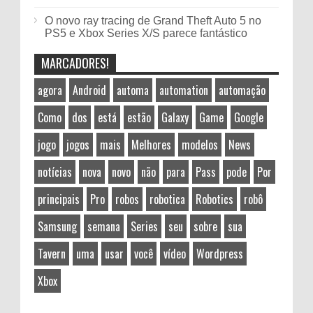
O novo ray tracing de Grand Theft Auto 5 no
PS5 e Xbox Series X/S parece fantástico
MARCADORES!
agora
Android
automa
automation
automação
Como
dos
está
estão
Galaxy
Game
Google
jogo
jogos
mais
Melhores
modelos
News
notícias
nova
novo
não
para
Pass
pode
Por
principais
Pro
robos
robotica
Robotics
robô
Samsung
semana
Series
seu
sobre
sua
Tavern
uma
usar
você
vídeo
Wordpress
Xbox