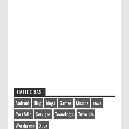
CATEGORIAS!
Android
Blog
blogs
Games
Musica
news
Portfolio
Serviços
Tecnologia
Tutoriais
Wordpress
Xbox