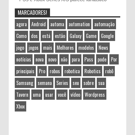
MARCADORES!
agora
Android
automa
automation
automação
Como
dos
está
estão
Galaxy
Game
Google
jogo
jogos
mais
Melhores
modelos
News
notícias
nova
novo
não
para
Pass
pode
Por
principais
Pro
robos
robotica
Robotics
robô
Samsung
semana
Series
seu
sobre
sua
Tavern
uma
usar
você
vídeo
Wordpress
Xbox