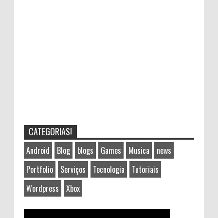
CATEGORIAS!
Android
Blog
blogs
Games
Musica
news
Portfolio
Serviços
Tecnologia
Tutoriais
Wordpress
Xbox