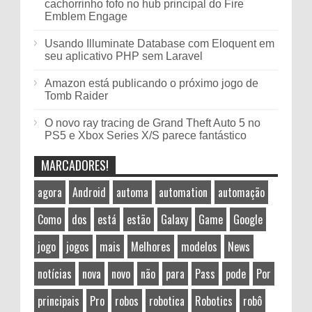
cachorrinho fofo no hub principal do Fire
Emblem Engage
Usando Illuminate Database com Eloquent em
seu aplicativo PHP sem Laravel
Amazon está publicando o próximo jogo de
Tomb Raider
O novo ray tracing de Grand Theft Auto 5 no
PS5 e Xbox Series X/S parece fantástico
MARCADORES!
agora
Android
automa
automation
automação
Como
dos
está
estão
Galaxy
Game
Google
jogo
jogos
mais
Melhores
modelos
News
notícias
nova
novo
não
para
Pass
pode
Por
principais
Pro
robos
robotica
Robotics
robô