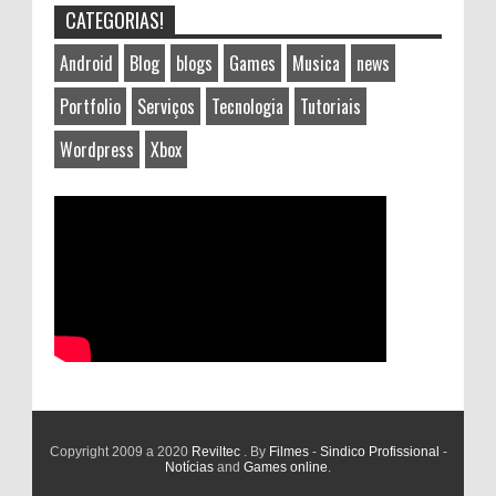
CATEGORIAS!
Android
Blog
blogs
Games
Musica
news
Portfolio
Serviços
Tecnologia
Tutoriais
Wordpress
Xbox
Copyright 2009 a 2020
Reviltec
. By
Filmes
-
Sindico Profissional
-
Notícias
and
Games online
.