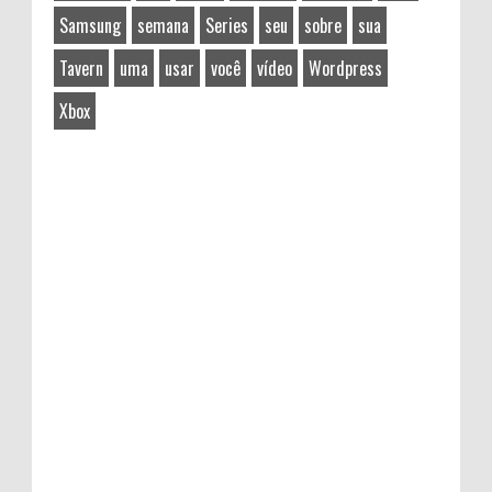
Samsung
semana
Series
seu
sobre
sua
Tavern
uma
usar
você
vídeo
Wordpress
Xbox