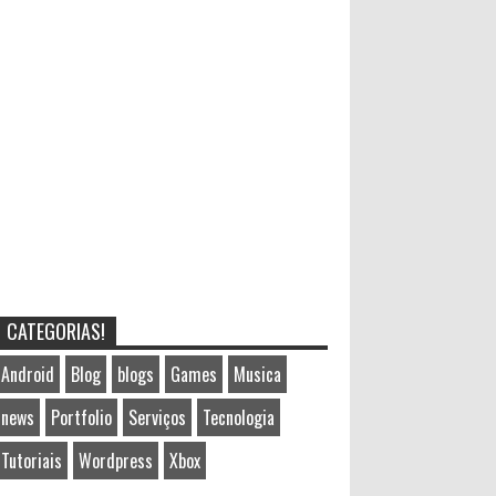
CATEGORIAS!
Android
Blog
blogs
Games
Musica
news
Portfolio
Serviços
Tecnologia
Tutoriais
Wordpress
Xbox