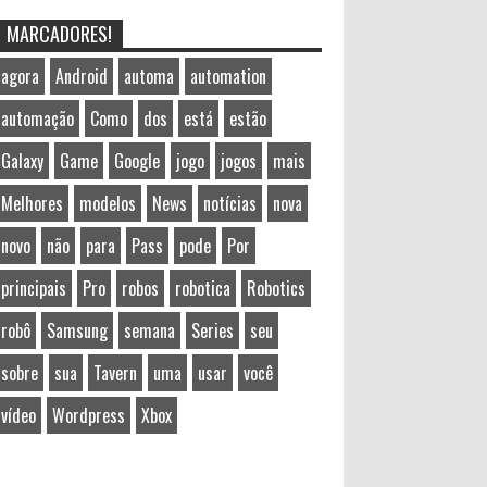
MARCADORES!
agora
Android
automa
automation
automação
Como
dos
está
estão
Galaxy
Game
Google
jogo
jogos
mais
Melhores
modelos
News
notícias
nova
novo
não
para
Pass
pode
Por
principais
Pro
robos
robotica
Robotics
robô
Samsung
semana
Series
seu
sobre
sua
Tavern
uma
usar
você
vídeo
Wordpress
Xbox