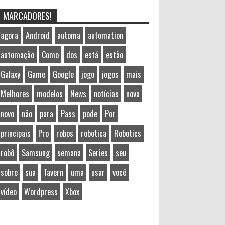
MARCADORES!
agora
Android
automa
automation
automação
Como
dos
está
estão
Galaxy
Game
Google
jogo
jogos
mais
Melhores
modelos
News
notícias
nova
novo
não
para
Pass
pode
Por
principais
Pro
robos
robotica
Robotics
robô
Samsung
semana
Series
seu
sobre
sua
Tavern
uma
usar
você
vídeo
Wordpress
Xbox