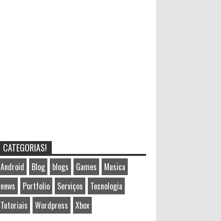
CATEGORIAS!
Android
Blog
blogs
Games
Musica
news
Portfolio
Serviços
Tecnologia
Tutoriais
Wordpress
Xbox