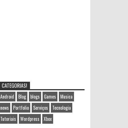
CATEGORIAS!
Android
Blog
blogs
Games
Musica
news
Portfolio
Serviços
Tecnologia
Tutoriais
Wordpress
Xbox