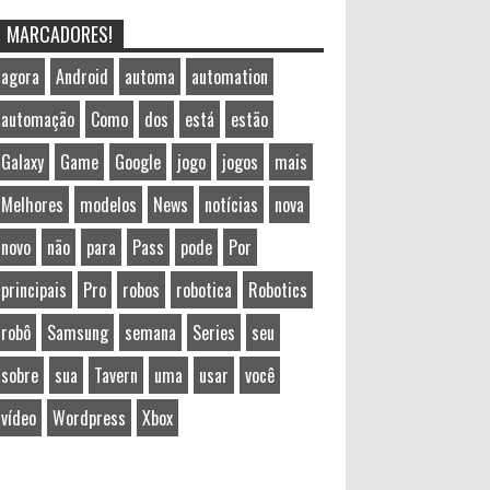
MARCADORES!
agora
Android
automa
automation
automação
Como
dos
está
estão
Galaxy
Game
Google
jogo
jogos
mais
Melhores
modelos
News
notícias
nova
novo
não
para
Pass
pode
Por
principais
Pro
robos
robotica
Robotics
robô
Samsung
semana
Series
seu
sobre
sua
Tavern
uma
usar
você
vídeo
Wordpress
Xbox