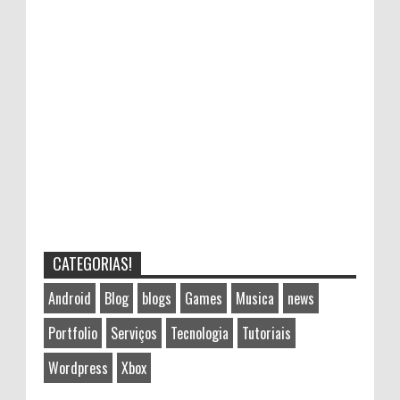
CATEGORIAS!
Android
Blog
blogs
Games
Musica
news
Portfolio
Serviços
Tecnologia
Tutoriais
Wordpress
Xbox