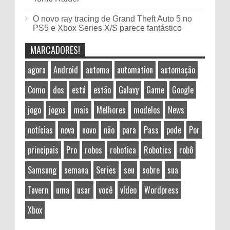
O novo ray tracing de Grand Theft Auto 5 no
PS5 e Xbox Series X/S parece fantástico
MARCADORES!
agora
Android
automa
automation
automação
Como
dos
está
estão
Galaxy
Game
Google
jogo
jogos
mais
Melhores
modelos
News
notícias
nova
novo
não
para
Pass
pode
Por
principais
Pro
robos
robotica
Robotics
robô
Samsung
semana
Series
seu
sobre
sua
Tavern
uma
usar
você
vídeo
Wordpress
Xbox