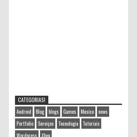
CATEGORIAS!
Android
Blog
blogs
Games
Musica
news
Portfolio
Serviços
Tecnologia
Tutoriais
Wordpress
Xbox