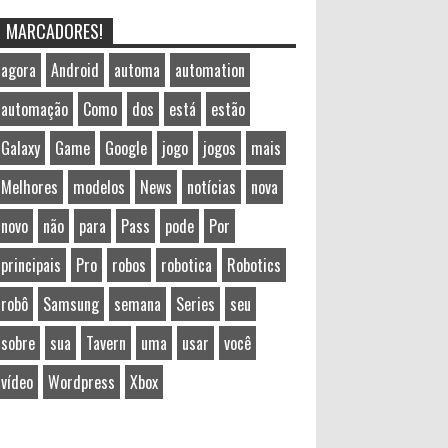
MARCADORES!
agora
Android
automa
automation
automação
Como
dos
está
estão
Galaxy
Game
Google
jogo
jogos
mais
Melhores
modelos
News
notícias
nova
novo
não
para
Pass
pode
Por
principais
Pro
robos
robotica
Robotics
robô
Samsung
semana
Series
seu
sobre
sua
Tavern
uma
usar
você
vídeo
Wordpress
Xbox