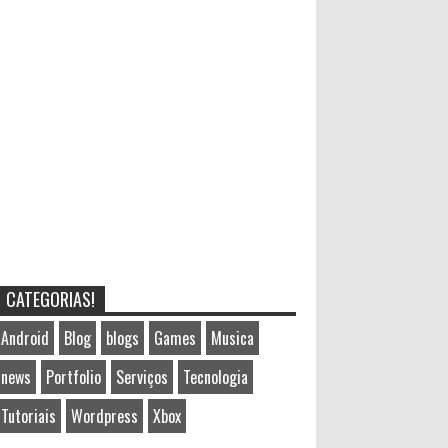
CATEGORIAS!
Android
Blog
blogs
Games
Musica
news
Portfolio
Serviços
Tecnologia
Tutoriais
Wordpress
Xbox