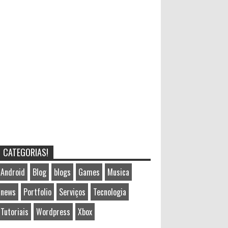
CATEGORIAS!
Android
Blog
blogs
Games
Musica
news
Portfolio
Serviços
Tecnologia
Tutoriais
Wordpress
Xbox