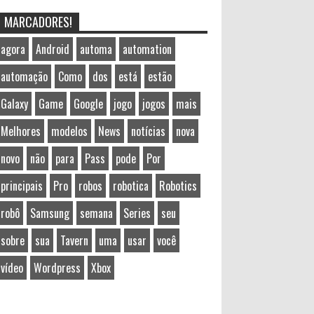
MARCADORES!
agora
Android
automa
automation
automação
Como
dos
está
estão
Galaxy
Game
Google
jogo
jogos
mais
Melhores
modelos
News
notícias
nova
novo
não
para
Pass
pode
Por
principais
Pro
robos
robotica
Robotics
robô
Samsung
semana
Series
seu
sobre
sua
Tavern
uma
usar
você
vídeo
Wordpress
Xbox