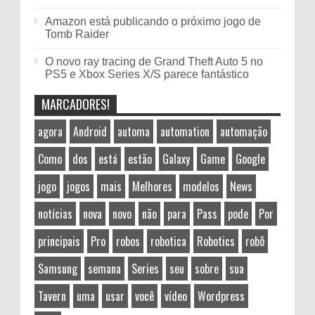
Amazon está publicando o próximo jogo de
Tomb Raider
O novo ray tracing de Grand Theft Auto 5 no
PS5 e Xbox Series X/S parece fantástico
MARCADORES!
agora
Android
automa
automation
automação
Como
dos
está
estão
Galaxy
Game
Google
jogo
jogos
mais
Melhores
modelos
News
notícias
nova
novo
não
para
Pass
pode
Por
principais
Pro
robos
robotica
Robotics
robô
Samsung
semana
Series
seu
sobre
sua
Tavern
uma
usar
você
vídeo
Wordpress