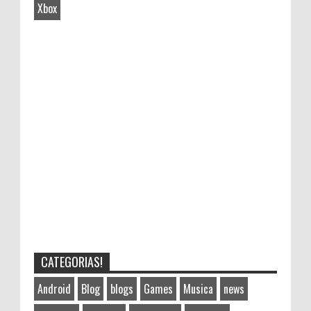
Xbox
CATEGORIAS!
Android
Blog
blogs
Games
Musica
news