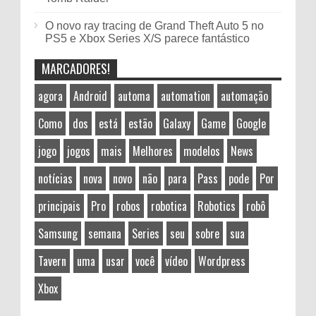
O novo ray tracing de Grand Theft Auto 5 no
PS5 e Xbox Series X/S parece fantástico
MARCADORES!
agora
Android
automa
automation
automação
Como
dos
está
estão
Galaxy
Game
Google
jogo
jogos
mais
Melhores
modelos
News
notícias
nova
novo
não
para
Pass
pode
Por
principais
Pro
robos
robotica
Robotics
robô
Samsung
semana
Series
seu
sobre
sua
Tavern
uma
usar
você
vídeo
Wordpress
Xbox