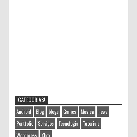
CATEGORIAS!
Android
Blog
blogs
Games
Musica
news
Portfolio
Serviços
Tecnologia
Tutoriais
Wordpress
Xbox