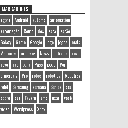
MARCADORES!
agora
Android
automa
automation
automação
Como
dos
está
estão
Galaxy
Game
Google
jogo
jogos
mais
Melhores
modelos
News
notícias
nova
novo
não
para
Pass
pode
Por
principais
Pro
robos
robotica
Robotics
robô
Samsung
semana
Series
seu
sobre
sua
Tavern
uma
usar
você
vídeo
Wordpress
Xbox