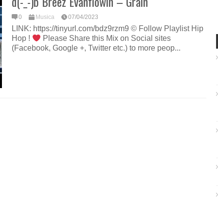
d(-_-)b Breez Evahflowin – Grain
0
Musica
07/04/2023
LINK: https://tinyurl.com/bdz9rzm9 © Follow Playlist Hip
Hop !
Please Share this Mix on Social sites
(Facebook, Google +, Twitter etc.) to more peop...