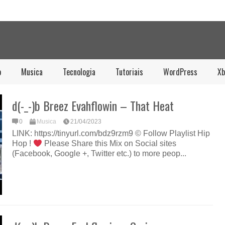
o
Musica
Tecnologia
Tutoriais
WordPress
Xb
d(-_-)b Breez Evahflowin – That Heat
0
Musica
21/04/2023
LINK: https://tinyurl.com/bdz9rzm9 © Follow Playlist Hip
Hop !
Please Share this Mix on Social sites
(Facebook, Google +, Twitter etc.) to more peop...