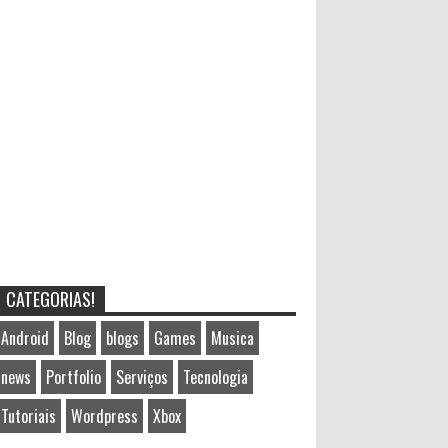
CATEGORIAS!
Android
Blog
blogs
Games
Musica
news
Portfolio
Serviços
Tecnologia
Tutoriais
Wordpress
Xbox