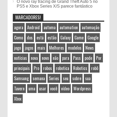
O novo ray tracing de Grand Theft Auto 5 no
PS5 e Xbox Series X/S parece fantástico
MARCADORES!
agora
Android
automa
automation
automação
Como
dos
está
estão
Galaxy
Game
Google
jogo
jogos
mais
Melhores
modelos
News
notícias
nova
novo
não
para
Pass
pode
Por
principais
Pro
robos
robotica
Robotics
robô
Samsung
semana
Series
seu
sobre
sua
Tavern
uma
usar
você
vídeo
Wordpress
Xbox