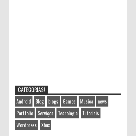
CATEGORIAS!
Android
Blog
blogs
Games
Musica
news
Portfolio
Serviços
Tecnologia
Tutoriais
Wordpress
Xbox