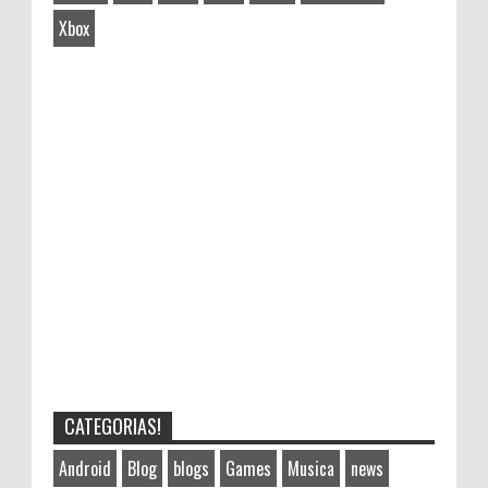
Xbox
CATEGORIAS!
Android
Blog
blogs
Games
Musica
news