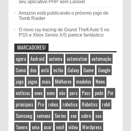
seu aplicativo PHP sem Laravel
Amazon está publicando o próximo jogo de
Tomb Raider
O novo ray tracing de Grand Theft Auto 5 no
PS5 e Xbox Series X/S parece fantástico
MARCADORES!
agora
Android
automa
automation
automação
Como
dos
está
estão
Galaxy
Game
Google
jogo
jogos
mais
Melhores
modelos
News
notícias
nova
novo
não
para
Pass
pode
Por
principais
Pro
robos
robotica
Robotics
robô
Samsung
semana
Series
seu
sobre
sua
Tavern
uma
usar
você
vídeo
Wordpress