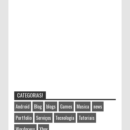
CATEGORIAS!
Android
Blog
blogs
Games
Musica
news
Portfolio
Serviços
Tecnologia
Tutoriais
Wordpress
Xbox