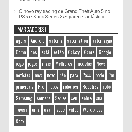
O novo ray tracing de Grand Theft Auto 5 no
PS5 e Xbox Series X/S parece fantástico
MARCADORES!
agora
Android
automa
automation
automação
Como
dos
está
estão
Galaxy
Game
Google
jogo
jogos
mais
Melhores
modelos
News
notícias
nova
novo
não
para
Pass
pode
Por
principais
Pro
robos
robotica
Robotics
robô
Samsung
semana
Series
seu
sobre
sua
Tavern
uma
usar
você
vídeo
Wordpress
Xbox