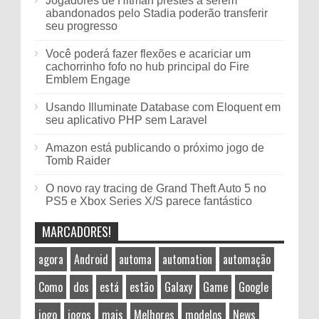
Jogadores de Hitman prestes a serem
abandonados pelo Stadia poderão transferir
seu progresso
Você poderá fazer flexões e acariciar um
cachorrinho fofo no hub principal do Fire
Emblem Engage
Usando Illuminate Database com Eloquent em
seu aplicativo PHP sem Laravel
Amazon está publicando o próximo jogo de
Tomb Raider
O novo ray tracing de Grand Theft Auto 5 no
PS5 e Xbox Series X/S parece fantástico
MARCADORES!
agora
Android
automa
automation
automação
Como
dos
está
estão
Galaxy
Game
Google
jogo
jogos
mais
Melhores
modelos
News