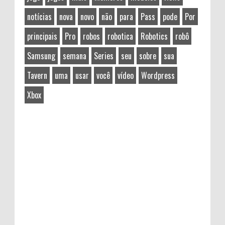
notícias
nova
novo
não
para
Pass
pode
Por
principais
Pro
robos
robotica
Robotics
robô
Samsung
semana
Series
seu
sobre
sua
Tavern
uma
usar
você
vídeo
Wordpress
Xbox