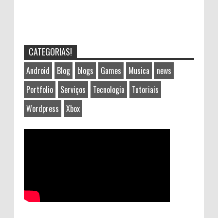
CATEGORIAS!
Android
Blog
blogs
Games
Musica
news
Portfolio
Serviços
Tecnologia
Tutoriais
Wordpress
Xbox