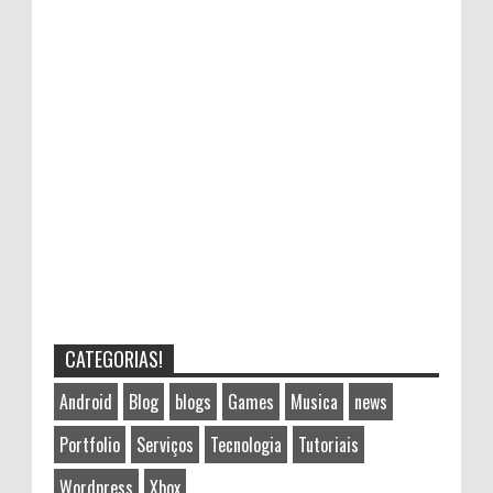
CATEGORIAS!
Android
Blog
blogs
Games
Musica
news
Portfolio
Serviços
Tecnologia
Tutoriais
Wordpress
Xbox