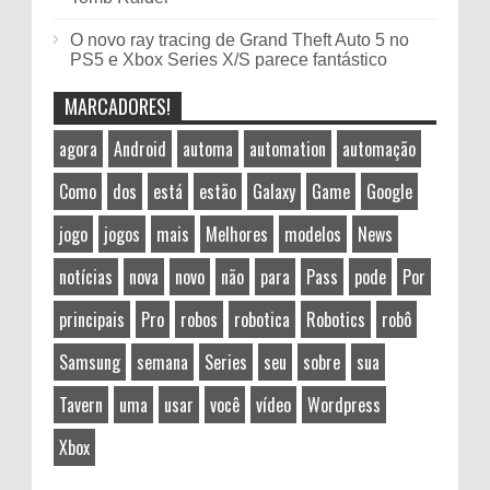
O novo ray tracing de Grand Theft Auto 5 no
PS5 e Xbox Series X/S parece fantástico
MARCADORES!
agora
Android
automa
automation
automação
Como
dos
está
estão
Galaxy
Game
Google
jogo
jogos
mais
Melhores
modelos
News
notícias
nova
novo
não
para
Pass
pode
Por
principais
Pro
robos
robotica
Robotics
robô
Samsung
semana
Series
seu
sobre
sua
Tavern
uma
usar
você
vídeo
Wordpress
Xbox