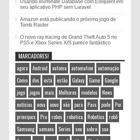
Usando Illuminate Database com Eloquent em
seu aplicativo PHP sem Laravel
Amazon está publicando o próximo jogo de
Tomb Raider
O novo ray tracing de Grand Theft Auto 5 no
PS5 e Xbox Series X/S parece fantástico
MARCADORES!
agora
Android
automa
automation
automação
Como
dos
está
estão
Galaxy
Game
Google
jogo
jogos
mais
Melhores
modelos
News
notícias
nova
novo
não
para
Pass
pode
Por
principais
Pro
robos
robotica
Robotics
robô
Samsung
semana
Series
seu
sobre
sua