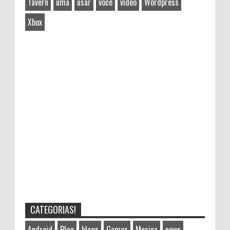
Tavern
uma
usar
você
vídeo
Wordpress
Xbox
CATEGORIAS!
Android
Blog
blogs
Games
Musica
news