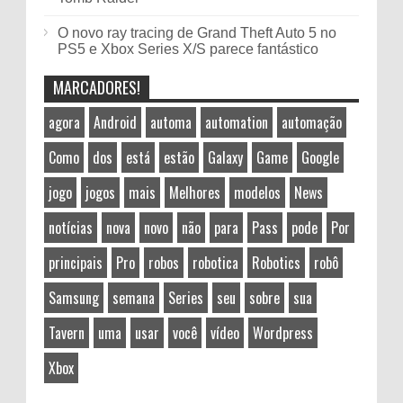
O novo ray tracing de Grand Theft Auto 5 no
PS5 e Xbox Series X/S parece fantástico
MARCADORES!
agora
Android
automa
automation
automação
Como
dos
está
estão
Galaxy
Game
Google
jogo
jogos
mais
Melhores
modelos
News
notícias
nova
novo
não
para
Pass
pode
Por
principais
Pro
robos
robotica
Robotics
robô
Samsung
semana
Series
seu
sobre
sua
Tavern
uma
usar
você
vídeo
Wordpress
Xbox