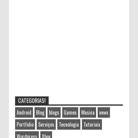
CATEGORIAS!
Android
Blog
blogs
Games
Musica
news
Portfolio
Serviços
Tecnologia
Tutoriais
Wordpress
Xbox