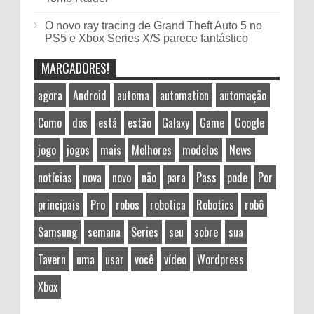
O novo ray tracing de Grand Theft Auto 5 no
PS5 e Xbox Series X/S parece fantástico
MARCADORES!
agora
Android
automa
automation
automação
Como
dos
está
estão
Galaxy
Game
Google
jogo
jogos
mais
Melhores
modelos
News
notícias
nova
novo
não
para
Pass
pode
Por
principais
Pro
robos
robotica
Robotics
robô
Samsung
semana
Series
seu
sobre
sua
Tavern
uma
usar
você
vídeo
Wordpress
Xbox