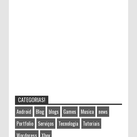
CATEGORIAS!
Android
Blog
blogs
Games
Musica
news
Portfolio
Serviços
Tecnologia
Tutoriais
Wordpress
Xbox