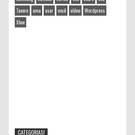
Tavern
uma
usar
você
vídeo
Wordpress
Xbox
CATEGORIAS!