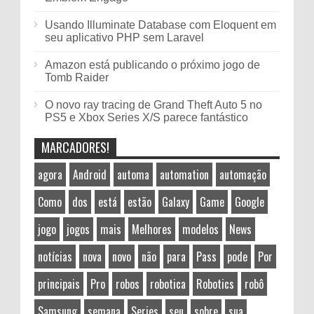
Usando Illuminate Database com Eloquent em
seu aplicativo PHP sem Laravel
Amazon está publicando o próximo jogo de
Tomb Raider
O novo ray tracing de Grand Theft Auto 5 no
PS5 e Xbox Series X/S parece fantástico
MARCADORES!
agora
Android
automa
automation
automação
Como
dos
está
estão
Galaxy
Game
Google
jogo
jogos
mais
Melhores
modelos
News
notícias
nova
novo
não
para
Pass
pode
Por
principais
Pro
robos
robotica
Robotics
robô
Samsung
semana
Series
seu
sobre
sua