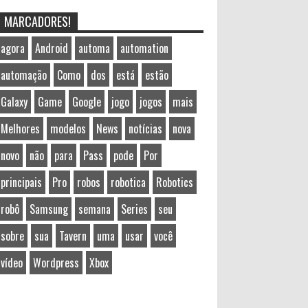
MARCADORES!
agora
Android
automa
automation
automação
Como
dos
está
estão
Galaxy
Game
Google
jogo
jogos
mais
Melhores
modelos
News
notícias
nova
novo
não
para
Pass
pode
Por
principais
Pro
robos
robotica
Robotics
robô
Samsung
semana
Series
seu
sobre
sua
Tavern
uma
usar
você
vídeo
Wordpress
Xbox