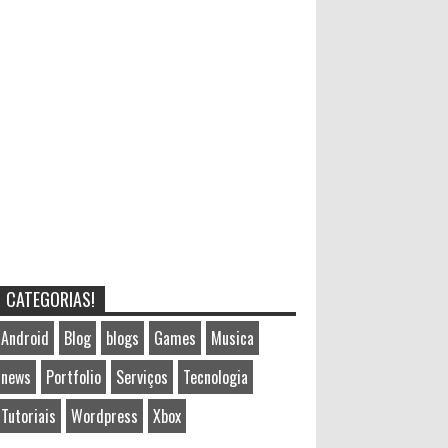
CATEGORIAS!
Android
Blog
blogs
Games
Musica
news
Portfolio
Serviços
Tecnologia
Tutoriais
Wordpress
Xbox