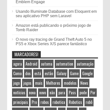
Emblem Engage
Usando Illuminate Database com Eloquent em
seu aplicativo PHP sem Laravel
Amazon está publicando o próximo jogo de
Tomb Raider
O novo ray tracing de Grand Theft Auto 5 no
PS5 e Xbox Series X/S parece fantástico
MARCADORES!
agora
Android
automa
automation
automação
Como
dos
está
estão
Galaxy
Game
Google
jogo
jogos
mais
Melhores
modelos
News
notícias
nova
novo
não
para
Pass
pode
Por
principais
Pro
robos
robotica
Robotics
robô