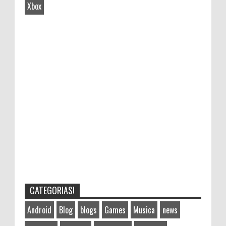
Xbox
CATEGORIAS!
Android
Blog
blogs
Games
Musica
news