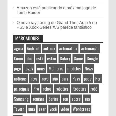
Amazon está publicando o próximo jogo de
Tomb Raider
O novo ray tracing de Grand Theft Auto 5 no
PS5 e Xbox Series X/S parece fantástico
MARCADORES!
agora
Android
automa
automation
automação
Como
dos
está
estão
Galaxy
Game
Google
jogo
jogos
mais
Melhores
modelos
News
notícias
nova
novo
não
para
Pass
pode
Por
principais
Pro
robos
robotica
Robotics
robô
Samsung
semana
Series
seu
sobre
sua
Tavern
uma
usar
você
vídeo
Wordpress