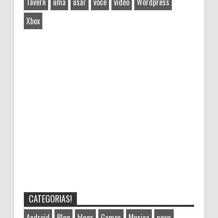
Tavern
uma
usar
você
vídeo
Wordpress
Xbox
CATEGORIAS!
Android
Blog
blogs
Games
Musica
news