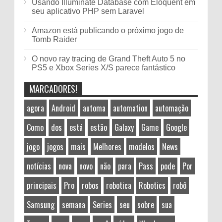
Usando Illuminate Database com Eloquent em
seu aplicativo PHP sem Laravel
Amazon está publicando o próximo jogo de
Tomb Raider
O novo ray tracing de Grand Theft Auto 5 no
PS5 e Xbox Series X/S parece fantástico
MARCADORES!
agora
Android
automa
automation
automação
Como
dos
está
estão
Galaxy
Game
Google
jogo
jogos
mais
Melhores
modelos
News
notícias
nova
novo
não
para
Pass
pode
Por
principais
Pro
robos
robotica
Robotics
robô
Samsung
semana
Series
seu
sobre
sua