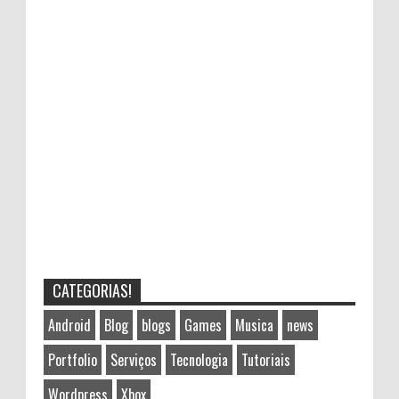
CATEGORIAS!
Android
Blog
blogs
Games
Musica
news
Portfolio
Serviços
Tecnologia
Tutoriais
Wordpress
Xbox