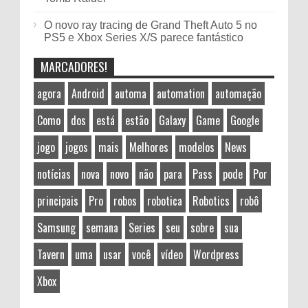
O novo ray tracing de Grand Theft Auto 5 no
PS5 e Xbox Series X/S parece fantástico
MARCADORES!
agora
Android
automa
automation
automação
Como
dos
está
estão
Galaxy
Game
Google
jogo
jogos
mais
Melhores
modelos
News
notícias
nova
novo
não
para
Pass
pode
Por
principais
Pro
robos
robotica
Robotics
robô
Samsung
semana
Series
seu
sobre
sua
Tavern
uma
usar
você
vídeo
Wordpress
Xbox